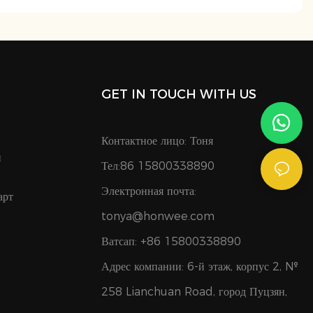
GET IN TOUCH WITH US
Контактное лицо: Тоня
и
Тел:86 15800338890
Электронная почта:
арт
tonya@honwee.com
Ватсап: +86 15800338890
Адрес компании: 6-й этаж, корпус 2, №
258 Lianchuan Road, город Пуцзян,