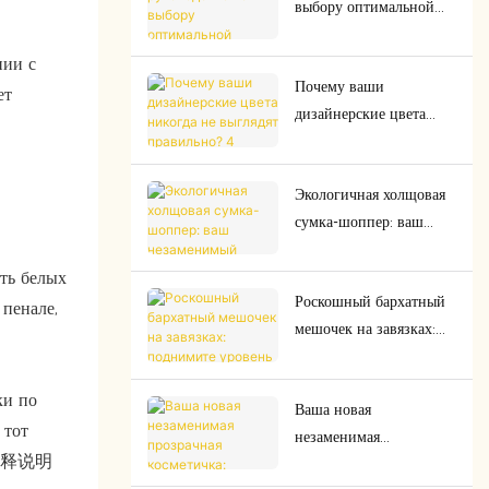
выбору оптимальной
экономичности.
толщины брезента для
сумок премиум-класса.
нии с
Почему ваши
ет
дизайнерские цвета
никогда не выглядят
правильно? 4 скрытых
Экологичная холщовая
фактора, портящих
сумка-шоппер: ваш
цветовую презентацию!
незаменимый спутник в
вопросах устойчивого
ть белых
Роскошный бархатный
развития.
 пенале,
мешочек на завязках:
поднимите уровень
подарков и
ки по
Ваша новая
организации
 тот
незаменимая
пространства благодаря
加注释说明
прозрачная косметичка:
высочайшему качеству.