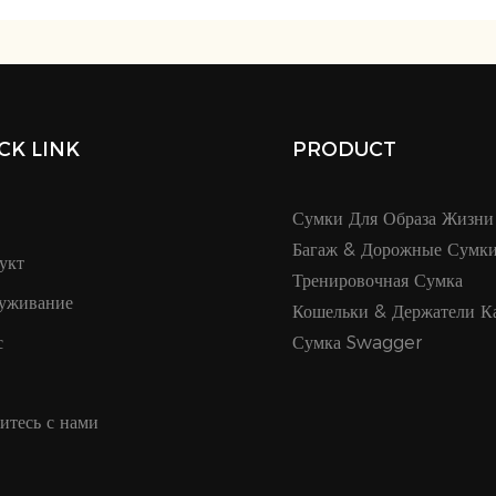
CK LINK
PRODUCT
Сумки Для Образа Жизни
Багаж & Дорожные Сумк
укт
Тренировочная Сумка
уживание
Кошельки & Держатели К
с
Сумка Swagger
итесь с нами