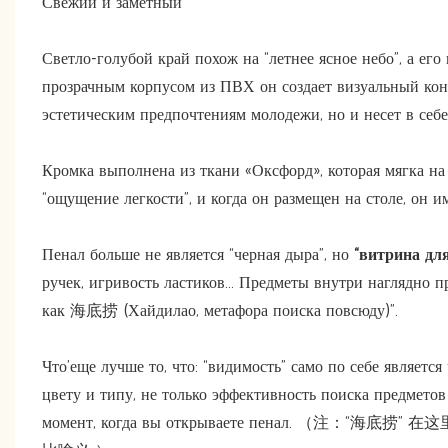
Свежий и заметный
Светло-голубой край похож на “летнее ясное небо”, а его
прозрачным корпусом из ПВХ он создает визуальный контр
эстетическим предпочтениям молодежи, но и несет в себе
Кромка выполнена из ткани «Оксфорд», которая мягка на 
“ощущение легкости”, и когда он размещен на столе, он и
Пенал больше не является “черная дыра”, но
“витрина дл
ручек, игривость ластиков... Предметы внутри наглядно п
как 海底捞 (Хайдилао, метафора поиска повсюду)”.
Что’еще лучше то, что: “видимость” само по себе являет
цвету и типу, не только эффективность поиска предметов 
момент, когда вы открываете пенал. （注