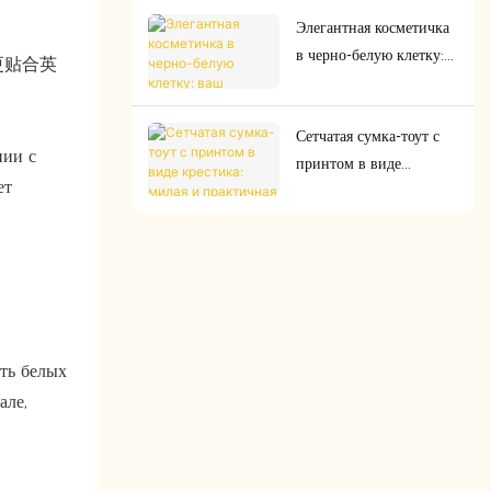
одобрена TSA, прочная
Элегантная косметичка
и идеально подходит
в черно-белую клетку:
для любых
这样更贴合英
ваш стильный аксессуар
приключений.
для путешествий.
Сетчатая сумка-тоут с
нии с
принтом в виде
ет
крестика: милая и
практичная сумка на
каждый день, которая
вам нужна.
ть белых
але,