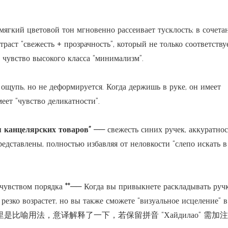
 мягкий цветовой тон мгновенно рассеивает тусклость; в сочета
аст “свежесть + прозрачность”, который не только соответству
 чувство высокого класса “минимализм”.
ощупь, но не деформируется. Когда держишь в руке, он имеет
меет “чувство деликатности”.
я канцелярских товаров”
—— свежесть синих ручек, аккуратнос
редставлены, полностью избавляя от неловкости “слепо искать в
ся чувством порядка **—— Когда вы привыкнете раскладывать руч
резко возрастет, но вы также сможете “визуальное исцеление” в
：“海底捞” 在这里是比喻用法，意译解释了一下，若保留拼音 “Хайдилао” 需