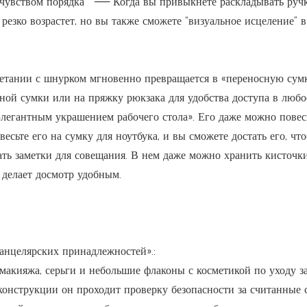
ся чувством порядка **—— Когда вы привыкнете раскладывать руч
резко возрастет, но вы также сможете “визуальное исцеление” в
етании с шнурком мгновенно превращается в «переносную сум
ной сумки или на пряжку рюкзака для удобства доступа в любо
«элегантным украшением рабочего стола». Его даже можно повес
есьте его на сумку для ноутбука, и вы сможете достать его, чт
лать заметки для совещания. В нем даже можно хранить кисточк
 делает досмотр удобным.
анцелярских принадлежностей».:
макияжа, серьги и небольшие флаконы с косметикой по уходу з
 конструкции он проходит проверку безопасности за считанные 