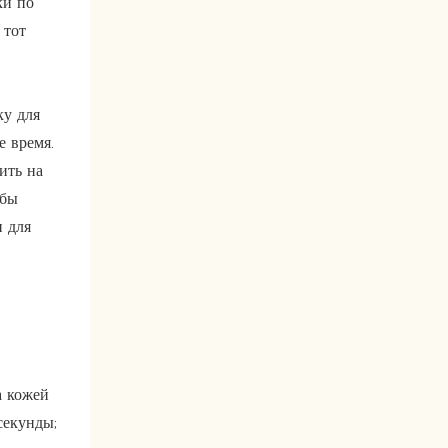
ки по
 тот
ку для
е время.
ить на
обы
и для
а кожей
секунды;