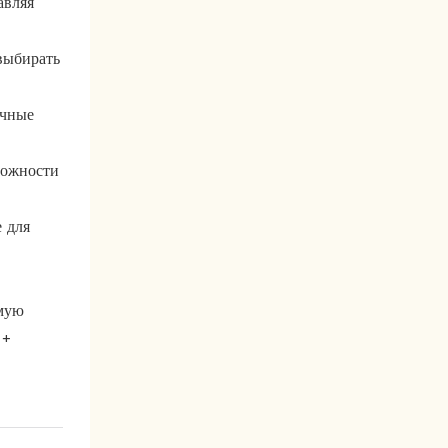
авляя
выбирать
очные
можности
 для
имую
 +