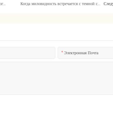
Спутник жизни, сочетающий в себе экологичность и практичность
Когда миловидность встречается с темной сказкой
След
Электронная Почта