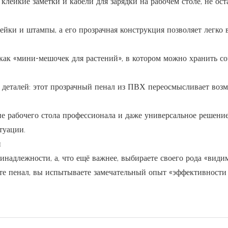
клейкие заметки и кабели для зарядки на рабочем столе, не ост
ейки и штампы, а его прозрачная конструкция позволяет легко 
 как «мини-мешочек для растений», в котором можно хранить с
о деталей: этот прозрачный пенал из ПВХ переосмысливает воз
ие рабочего стола профессионала и даже универсальное решение
туации.
и
надлежности, а, что ещё важнее, выбираете своего рода «вид
те пенал, вы испытываете замечательный опыт «эффективности