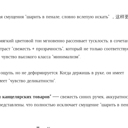
щения “шарить в пенале, словно вслепую искать” ，
 мягкий цветовой тон мгновенно рассеивает тусклость; в сочета
аст “свежесть + прозрачность”, который не только соответству
 чувство высокого класса “минимализм”.
ощупь, но не деформируется. Когда держишь в руке, он имеет
меет “чувство деликатности”.
я канцелярских товаров”
—— свежесть синих ручек, аккуратнос
представлены, что полностью исключает смущение “шарить в пен