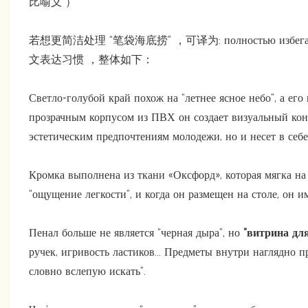
比喻义 ）
若想更简洁处理 “笔袋海底捞” ，可译为: полностью избегая сму
文表达习惯 ，整体如下：
Светло-голубой край похож на “летнее ясное небо”, а его
прозрачным корпусом из ПВХ он создает визуальный контр
эстетическим предпочтениям молодежи, но и несет в себе
Кромка выполнена из ткани «Оксфорд», которая мягка на 
“ощущение легкости”, и когда он размещен на столе, он и
Пенал больше не является “черная дыра”, но
“витрина дл
ручек, игривость ластиков... Предметы внутри наглядно 
словно вслепую искать”.