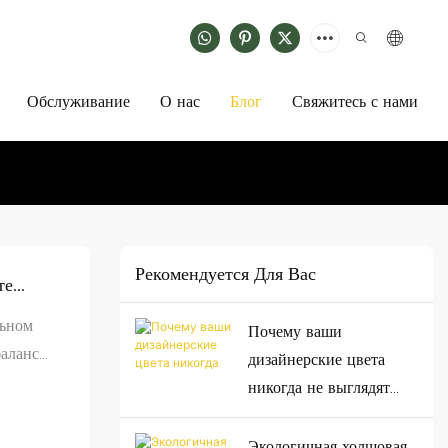
Обслуживание
О нас
Блог
Свяжитесь с нами
Рекомендуется Для Вас
те
льном
Почему ваши
баланс
дизайнерские цвета
твет
никогда не выглядят
wee
правильно? 4 скрытых
фактора, портящих
Экологичная холщовая