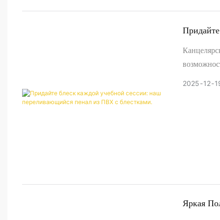
Придайте
Из ПВХ С
Канцелярск
возможност
любителей
2025
12
1
превратит 
будет выде
Яркая По
Органайз