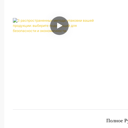
упаковочны
распростра
плоская уп
наиболее 
Полное Р