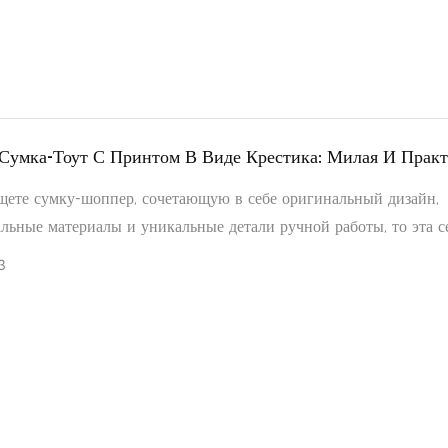
 Сумка-Тоут С Принтом В Виде Крестика: Милая И Прак
 Каждый День, Которая Вам Нужна.
щете сумку-шоппер, сочетающую в себе оригинальный дизайн,
льные материалы и уникальные детали ручной работы, то эта с
интом в виде крестика — именно то, что вам нужно. Она стане
3
м аксессуаром для повседневных дел, прогулок и всего осталь