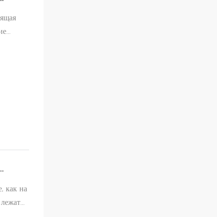
вящая
ие
етает в
, как на
 лежат
нно