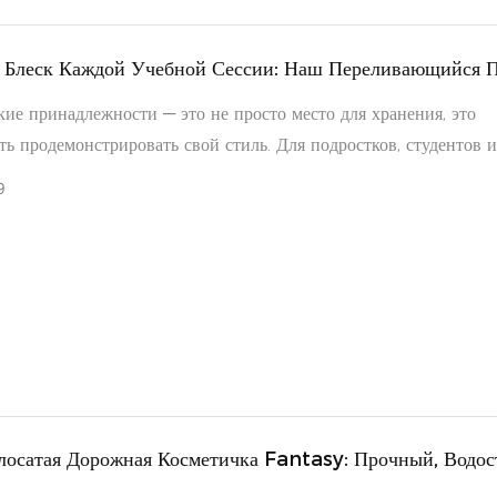
 Блеск Каждой Учебной Сессии: Наш Переливающийся 
 Блестками.
ие принадлежности — это не просто место для хранения, это
ь продемонстрировать свой стиль. Для подростков, студентов и
 канцелярских товаров наш прозрачный пенал из ПВХ с блестк
9
повседневную организацию в сверкающее, игривое занятие, кот
ляться в классах, учебных зонах или в дороге.
лосатая Дорожная Косметичка Fantasy: Прочный, Водо
ер Для Косметики И Гигиены В Дороге.