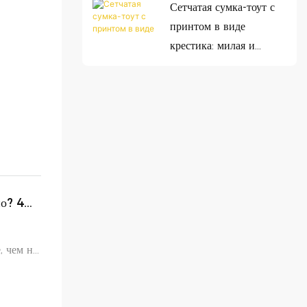
Сетчатая сумка-тоут с
принтом в виде
крестика: милая и
практичная сумка на
каждый день, которая
вам нужна.
о? 4
, чем на
имеет
ача