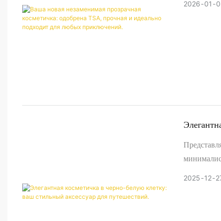
2026
01
0
функциона
одобренны
не подозре
Элегантн
Для Путе
Представл
минималис
путешеств
2025
12
2
спортивной
это стиль