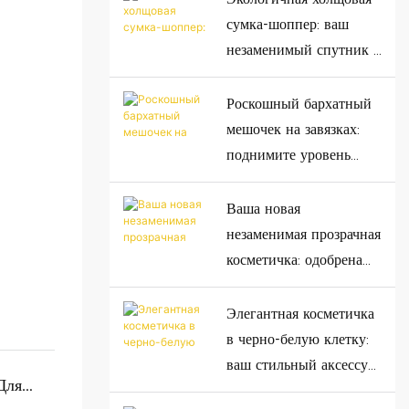
цветовую презентацию!
сумка-шоппер: ваш
уальная
незаменимый спутник в
выбрать
вопросах устойчивого
развития.
Роскошный бархатный
мешочек на завязках:
поднимите уровень
подарков и организации
пространства благодаря
Ваша новая
высочайшему качеству.
незаменимая прозрачная
косметичка: одобрена
TSA, прочная и
идеально подходит для
Элегантная косметичка
любых приключений.
в черно-белую клетку:
ваш стильный аксессуар
Для
для путешествий.