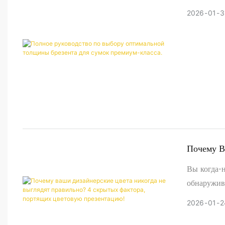
Сумок Пр
2026
01
3
Почему В
Скрытых 
Вы когда-н
обнаружив
экране? Ил
2026
01
2
теплый отт