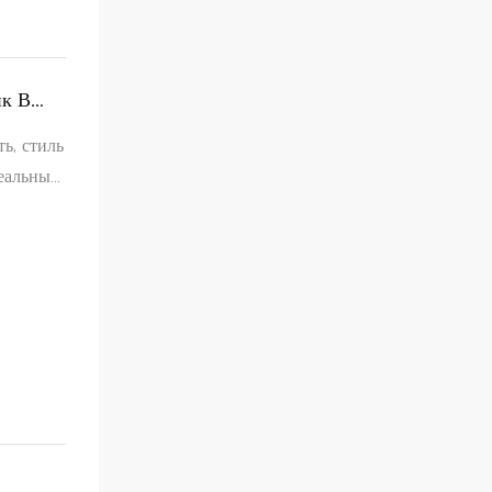
ик В
ь, стиль
деальный
ровень.