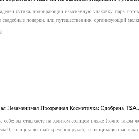
 И Организации Пространства Благодаря Высочайшему
ладелец бутика, подбирающий изысканную упаковку, пара, гото
е свадебные подарки, или путешественник, организующий мелк
ые вещи, — наш роскошный бархатный мешочек на завязках соч
3
, прочность и универсальность, чтобы удовлетворить любые
и.
ая Незаменимая Прозрачная Косметичка: Одобрена TSA,
И Идеально Подходит Для Любых Приключений.
е себе: вы отдыхаете на залитом солнцем пляже (точно таком же
мке!), солнцезащитный крем под рукой, а солнцезащитные очки
аши необходимые в путешествии вещи должны быть одновреме