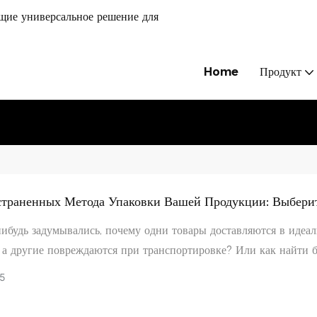
щие универсальное решение для
Home
Продукт
страненных Метода Упаковки Вашей Продукции: Выбери
ий Для Безопасности И Экономичности.
нибудь задумывались, почему одни товары доставляются в идеа
 а другие повреждаются при транспортировке? Или как найти 
итой упаковки, стоимостью доставки и презентацией бренда? О
5
ется в правильном методе упаковки . Компания Shanghai Hon
 Co., Ltd., обладающая 19-летним опытом работы в индустрии