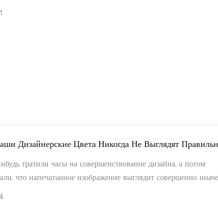
емиум-Класса.
1
аши Дизайнерские Цвета Никогда Не Выглядят Правильн
Фактора, Портящих Цветовую Презентацию!
ибудь тратили часы на совершенствование дизайна, а потом
али, что напечатанное изображение выглядит совершенно иначе
и замечали, что одно и то же изображение на вашем телефоне 
4
енок, а на ноутбуке — холодный? Это не иллюзия — цветоперед