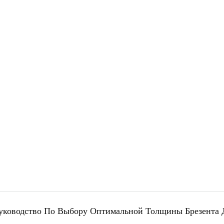
х материалов, сегодня расскажет вам о трех наиболее
ненных методах упаковки : плоская упаковка в пучки, индивид
аковка и индивидуальная жесткая упаковка, чтобы помочь вам 
подходящий вариант для вашей продукции.
уководство По Выбору Оптимальной Толщины Брезента 