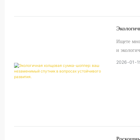
гораздо сл
Экологич
Вопросах
Ищете мног
и экологи
повседнев
2026
01
1
одноразов
Роскошны