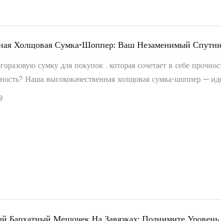
ожнее, чем кажется на первый взгляд!
ная Холщовая Сумка-Шоппер: Ваш Незаменимый Спутн
 Устойчивого Развития.
оразовую сумку для покупок , которая сочетает в себе прочност
чность? Наша высококачественная холщовая сумка-шоппер — и
ный аксессуар для современной жизни, призванный заменить
9
ый пластик и поднять ваш экологичный образ жизни на новый у
й Бархатный Мешочек На Завязках: Поднимите Уровень