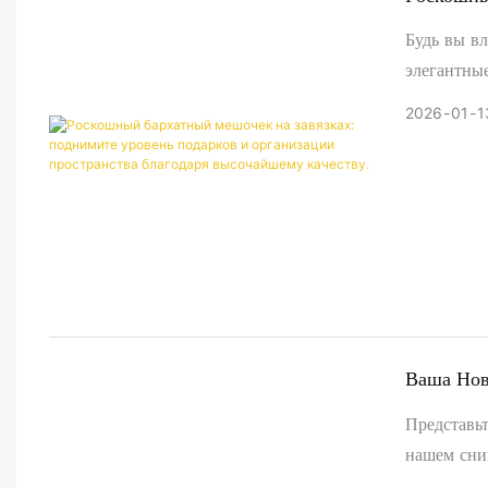
Подарков
Будь вы в
Качеству.
элегантны
необходим
2026
01
1
себе стиль
потребност
Ваша Нов
Прочная 
Представьт
нашем сни
рядом — в