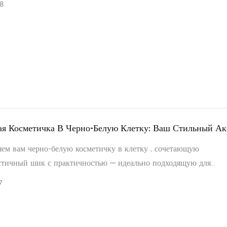
8
льными и стильными. Представляем нашу прозрачную косметич
й TSA аксессуар для путешествий, о необходимости которого в
вали.
ая Косметичка В Черно-Белую Клетку: Ваш Стильный Ак
шествий.
яем вам черно-белую косметичку в клетку , сочетающую
тичный шик с практичностью — идеально подходящую для
ий, ежедневных поездок на работу или организации содержимо
7
 сумки. Эта компактная косметичка — не просто решение для х
ный аксессуар, призванный улучшить ваш повседневный образ ж