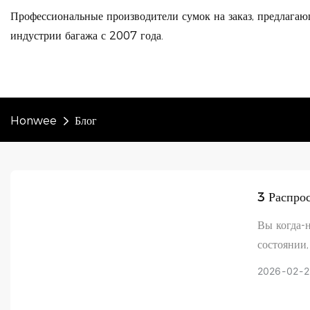
Профессиональные производители сумок на заказ, предлагаю
индустрии багажа с 2007 года.
Honwee
Блог
3 Распро
Подходящ
Вы когда-
состоянии,
между защ
2026
02
2
часто кро
Packaging