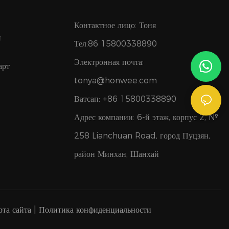
Контактное лицо: Тоня
и
Тел:86 15800338890
Электронная почта:
арт
tonya@honwee.com
Ватсап: +86 15800338890
Адрес компании: 6-й этаж, корпус 2, №
258 Lianchuan Road, город Пуцзян,
район Минхан, Шанхай
та сайта
|
Политика конфиденциальности