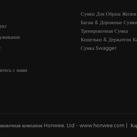
Сумки Для Образа Жизни
Багаж & Дорожные Сумк
укт
Тренировочная Сумка
уживание
Кошельки & Держатели К
с
Сумка Swagger
итесь с нами
паковочная компания Honwee, Ltd - www.honwee.com |
Кар