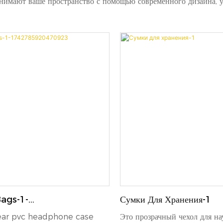
мают ваше пространство с помощью современного дизайна, уд
ags-1-
Сумки Для Хранения-1
20470923
clear pvc headphone case
Это прозрачный чехол для н