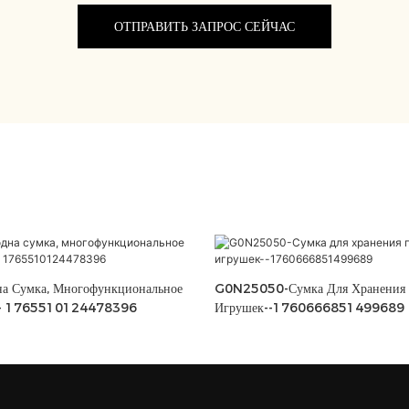
ОТПРАВИТЬ ЗАПРОС СЕЙЧАС
на Сумка, Многофункциональное
G0N25050-Сумка Для Хранения
е - 1765510124478396
Игрушек--1760666851499689