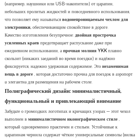
(например, наушники или USB-накопители) от царапин,
небольших пролитых жидкостей и повседневного использования,
что позволяет ему называться
водонепроницаемым чехлом для
электроники,
обеспечивающим спокойствие в дороге.
Качество изготовления безупречное:
двойная прострочка
усиленных краев
предотвращает распускание даже при
ежедневном использовании, а
прочная молния YKK
плавно
скользит (никаких заеданий во время поездки) и надёжно
фиксируется, надежно удерживая содержимое. Это
незаменимая
вещь в дороге
, которая достаточно прочна для поездок в аэропорт
и
элегантна для размещения на рабочем столе.
Полиграфический дизайн: минималистичный,
функциональный и привлекающий внимание
Забудьте о громоздких логотипах и кричащих узорах — этот чехол
выполнен в
минималистичном иконографическом стиле
,
который одновременно практичен и стильен. Устойчивые к
царапинам чернила содержат чёткие универсальные символы (вилка