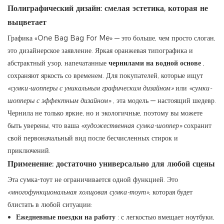
Полиграфический дизайн: смелая эстетика, которая не
выцветает
Графика «One Bag Bag For Me» — это больше, чем просто слоган,
это дизайнерское заявление. Яркая оранжевая типографика и
абстрактный узор, напечатанные
чернилами на водной основе
,
сохраняют яркость со временем. Для покупателей, которые ищут
«сумки-шопперы с уникальным графическим дизайном»
или
«сумки-
шопперы с эффектным дизайном»
, эта модель — настоящий шедевр.
Чернила не только яркие, но и экологичные, поэтому вы можете
быть уверены, что ваша
«художественная сумка-шоппер»
сохранит
свой первоначальный вид после бесчисленных стирок и
приключений.
Применение: достаточно универсально для любой сцены
Эта сумка-тоут не ограничивается одной функцией. Это
«многофункциональная холщовая сумка-тоут»,
которая будет
блистать в любой ситуации:
Ежедневные поездки на работу
: с легкостью вмещает ноутбуки,