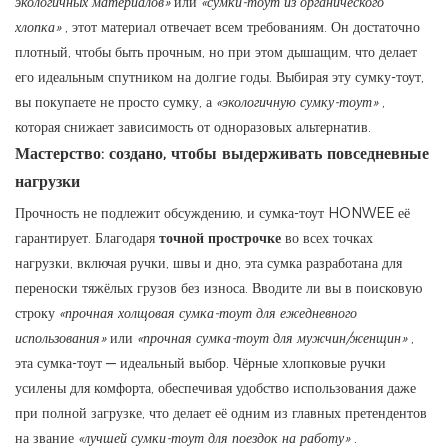
экологичных материалов»
или
«сумки-тоут из органического
хлопка»
, этот материал отвечает всем требованиям. Он достаточно
плотный, чтобы быть прочным, но при этом дышащим, что делает
его идеальным спутником на долгие годы. Выбирая эту сумку-тоут,
вы покупаете не просто сумку, а
«экологичную сумку-тоут»
,
которая снижает зависимость от одноразовых альтернатив.
Мастерство: создано, чтобы выдерживать повседневные
нагрузки
Прочность не подлежит обсуждению, и сумка-тоут HONWEE её
гарантирует. Благодаря
точной прострочке
во всех точках
нагрузки, включая ручки, швы и дно, эта сумка разработана для
переноски тяжёлых грузов без износа. Вводите ли вы в поисковую
строку
«прочная холщовая сумка-тоут для ежедневного
использования»
или
«прочная сумка-тоут для мужчин/женщин»
,
эта сумка-тоут — идеальный выбор. Чёрные хлопковые ручки
усилены для комфорта, обеспечивая удобство использования даже
при полной загрузке, что делает её одним из главных претендентов
на звание
«лучшей сумки-тоут для поездок на работу»
.