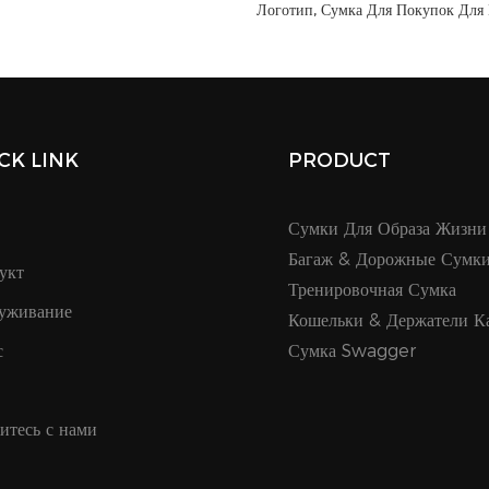
Логотип, Сумка Для Покупок Для
я Похода По Магазинам, Для
Йоги Из Перерабатываемого Одно
ыха - 1763806137109171
Хлопкового Холста - 17631977
CK LINK
PRODUCT
Сумки Для Образа Жизни
Багаж & Дорожные Сумк
укт
Тренировочная Сумка
уживание
Кошельки & Держатели К
с
Сумка Swagger
итесь с нами