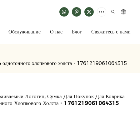
Обслуживание
О нас
Блог
Свяжитесь с нами
мого однотонного хлопкового холста - 1761219061064315
раиваемый Логотип, Сумка Для Покупок Для Коврика
онного Хлопкового Холста - 1761219061064315