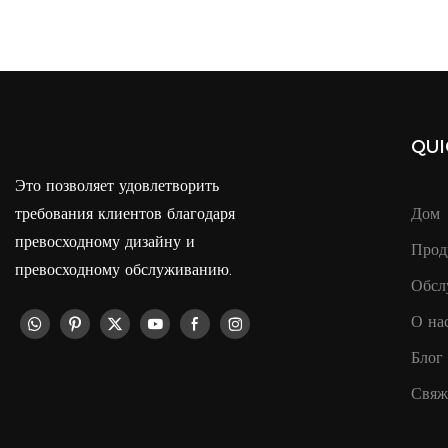
Однотонная, Пригодная Для Вторичной
Для Женщин, Дл
Переработки - 1768542211558132
Пляжного Отд
QUI
Это позволяет удовлетворить
требования клиентов благодаря
Дом
превосходному дизайну и
Прод
превосходному обслуживанию.
Обсл
О на
Блог
Свяж