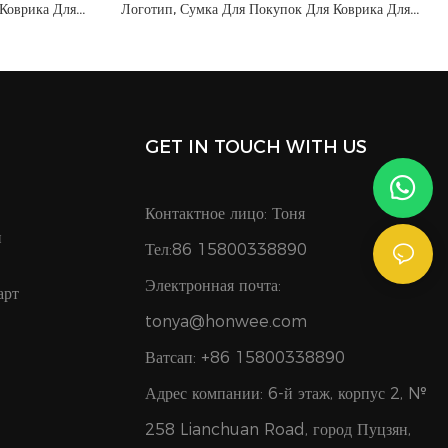
 Коврика Для
Логотип, Сумка Для Покупок Для Коврика Для
тонного
Йоги Из Перерабатываемого Однотонного
35882590
Хлопкового Холста - 1762335675577972
GET IN TOUCH WITH US
Контактное лицо: Тоня
и
Тел:86 15800338890
Электронная почта:
арт
tonya@honwee.com
Ватсап: +86 15800338890
Адрес компании: 6-й этаж, корпус 2, №
258 Lianchuan Road, город Пуцзян,