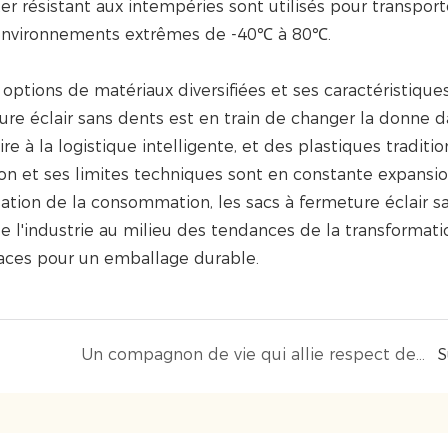
ter résistant aux intempéries sont utilisés pour transpor
s environnements extrêmes de -40℃ à 80℃.
ptions de matériaux diversifiées et ses caractéristique
ure éclair sans dents est en train de changer la donne 
re à la logistique intelligente, et des plastiques traditi
ion et ses limites techniques sont en constante expansio
isation de la consommation, les sacs à fermeture éclair s
l'industrie au milieu des tendances de la transformati
ficaces pour un emballage durable.
Un compagnon de vie qui allie respect de l'environnement et praticité
S