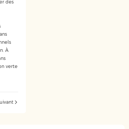
ter des
s
dans
onnels
n. À
ans
on verte
uivant