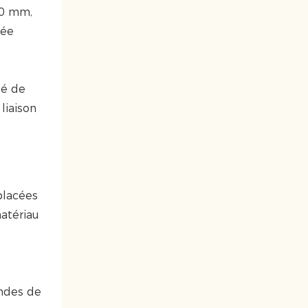
,20 mm,
tée
té de
liaison
placées
atériau
andes de