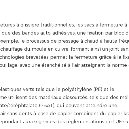
res à glissière traditionnelles, les sacs à fermeture à
 que des bandes auto-adhésives, une fixation par bloc 
 exemple, le processus de pressage à chaud à haute fré
u chauffage du moule en cuivre, formant ainsi un joint san
echnologies brevetées permet la fermeture grâce à la fix
ouillage, avec une étanchéité à l'air atteignant la norme
astiques verts tels que le polyéthylène (PE) et le
me utilisent des matériaux biosourcés, tels que des mé
pate/téréphtalate (PBAT), qui peuvent atteindre une
air sans dents à base de papier combinent du papier kr
 répondant aux exigences des réglementations de l'UE sur