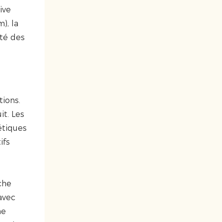
ive
), la
ité des
tions.
it. Les
étiques
ifs
che
 avec
ne