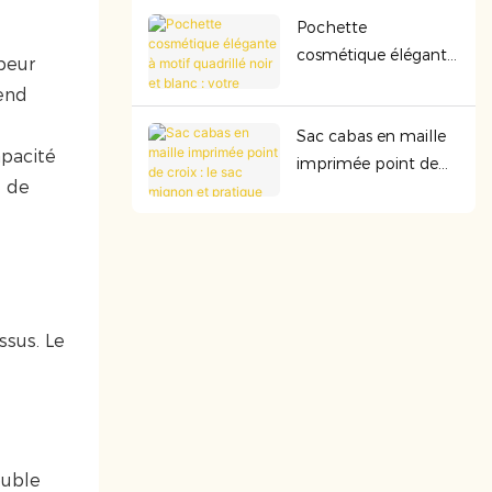
indispensable :
Pochette
approuvée par la
cosmétique élégante
TSA, résistante et
peur
à motif quadrillé noir
parfaite pour toutes
end
et blanc : votre
vos aventures.
Sac cabas en maille
accessoire
apacité
imprimée point de
indispensable et stylé
e de
croix : le sac mignon
à emporter partout
et pratique qu’il vous
faut au quotidien
ssus. Le
ouble