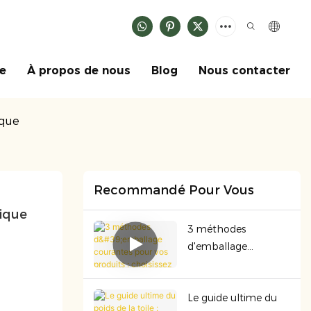
ce
À propos de nous
Blog
Nous contacter
ique
Recommandé Pour Vous
gique
3 méthodes
d'emballage
courantes pour vos
produits : choisissez
Le guide ultime du
celle qui convient le