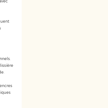
avec
quent
s
nnels.
issière
de.
 encres
tiques