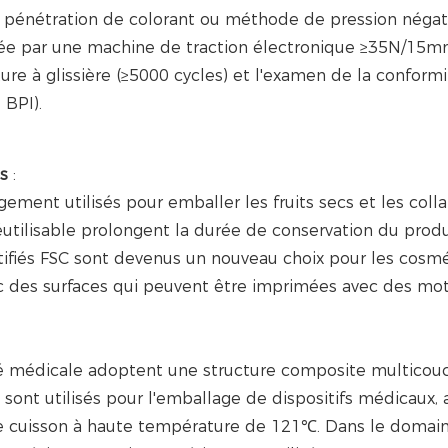
 pénétration de colorant ou méthode de pression négat
stée par une machine de traction électronique ≥35N/15mm
re à glissière (≥5000 cycles) et l'examen de la conform
 BPI).
ns
:
gement utilisés pour emballer les fruits secs et les colla
 réutilisable prolongent la durée de conservation du produ
rtifiés FSC sont devenus un nouveau choix pour les cosm
 des surfaces qui peuvent être imprimées avec des mot
ité médicale adoptent une structure composite multicou
ls sont utilisés pour l'emballage de dispositifs médicaux,
ne cuisson à haute température de 121℃. Dans le domai