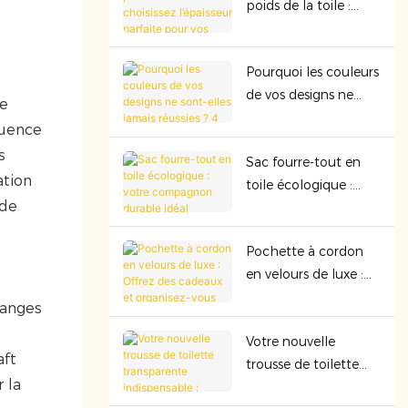
poids de la toile :
mieux en termes de
choisissez l’épaisseur
sécurité et de
parfaite pour vos sacs
rentabilité.
Pourquoi les couleurs
haut de gamme
de vos designs ne
de
sont-elles jamais
quence
réussies ? 4 facteurs
s
Sac fourre-tout en
cachés qui gâchent
ation
toile écologique :
le rendu des
 de
votre compagnon
couleurs !
durable idéal
Pochette à cordon
en velours de luxe :
Offrez des cadeaux
langes
et organisez-vous
Votre nouvelle
avec élégance grâce
aft
trousse de toilette
à sa qualité
 la
transparente
supérieure.