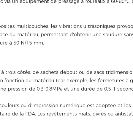
sac via un équipement de pressage à rouleaux à 60-80℃, 
posites multicouches, les vibrations ultrasoniques provo
erface du matériau, permettant d'obtenir une soudure san
eure à 50 N/15 mm.
 à trois côtés, de sachets debout ou de sacs tridimensio
 fonction du matériau (par exemple, les fermetures à gl
une pression de 0,3-0,8MPa et une durée de 0,5-1 secon
 couleurs ou d'impression numérique est adoptée et les
ntaire de la FDA. Les revêtements mats, givrés ou antista