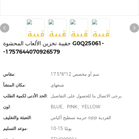
حقيبة تخزين الألعاب المحشوة G0Q25061-
-1757644070926579
17.5*6*12 سم أو مخصص
مقاس:
شنغهاي
مكان المنشأ:
يرجى الاتصال بنا للحصول على التفاصيل
الحد الأدنى لكمية الطلب:
BLUE、PINK、YELLOW
لون:
حزمة تسطيح أكياس opp الفردية
التعبئة والتغليف:
10-15 يومًا
موعد التسليم: