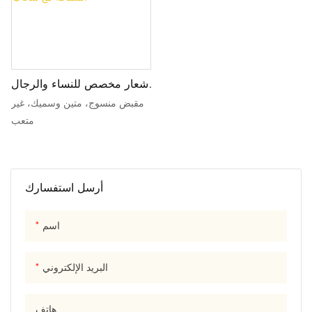
شعار مخصص للنساء والرجال
واضح الحقائب ماكياج مقاوم
مقبض منسوج، متين وسميك، غير
للماء السفر أدوات الزينة
متعب
أكياس مستحضرات التجميل
البلاستيكية الشفافة مع سحاب
أرسل استفسارك
اسم
البريد الإلكتروني
هاتف