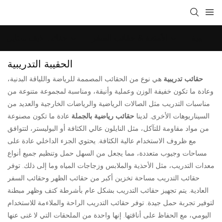
التدريبية
الأمتعة & حقائب السفر
حقائب لايف ستايل
الحقيبة التدريبية
حقائب تدريبية
هي نوع من الحقائب المصممة للرياضة واللياقة البدنية،
وعادة ما تكون خفيفة الوزن وعملية وأنيقة، ومناسبة لمجموعة متنوعة من
مناسبات التدريب مثل الصالات الرياضية والرياضات الخارجية والعديد من
السيناريوهات الأخرى. لدينا
حقائب رياضية بالجملة
عادة ما تكون مصنوعة
من مواد مقاومة للتآكل، مثل النايلون عالي الكثافة أو البوليستر، لتتوافق
مع ظروف الاستخدام عالية الكثافة. يحتوي الجزء الداخلي عادة على
مساحات وجيوب متعددة، مما يجعل من السهل حمل وتنظيم جميع أنواع
معدات التدريب، مثل الأحذية والملابس وزجاجات المياه وما إلى ذلك. توفر
حقائب التدريب مساحة تخزين أكبر من حقائب الظهر وحقائب السفر
العادية. يتم تجهيز حقائب التدريب بشكل عام بأشرطة كتف وظهر مبطنة
لتوفير تجربة حمل جيدة. توفر حقائب التدريب الراحة والملاءمة للاستخدام
اليومي، مع الحفاظ على أناقتها. إنها واحدة من الملحقات التي لا غنى عنها