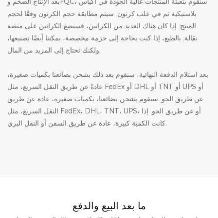
بعد الإنتاج الضخم وFQC، سنقوم بتعبئة المنتجات عالية الجودة في أكياس
بلاستيكية ثم في علب كرتون. سيتم مطابقة حجم الكرتون وفقًا لحجم
المنتج. إذا كان هناك العديد من الكراتين، فسنضع الكراتين على منصة
نقالة. بالطبع، إذا كنت بحاجة إلى حزمة مخصصة، يمكننا أيضًا تصنيعها،
ولكنك تحتاج إلى المزيد من المال.
بعد استلام الدفعة النهائية، سنقوم بعد ذلك بشحن بضائعنا بكميات صغيرة،
عادةً عن طريق النقل السريع، مثل FedEx أو DHL أو TNT أو UPS أو
عن طريق الجو. سنقوم بشحن بضائعنا، بكميات صغيرة، عادة عن طريق
النقل السريع، مثل FedEx، DHL، TNT، UPS، أو عن طريق الجو. إذا
كانت الكمية كبيرة، عادة عن طريق السفن أو النقل البري.
ما بعد البيع والدفع