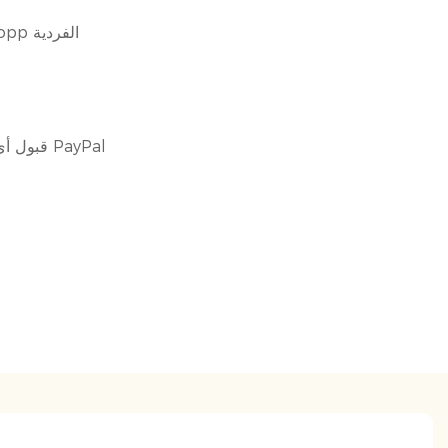
حزمة تسطيح حقيبة opp الفردية
قبول أي طريقة دفع باستثناء PayPal