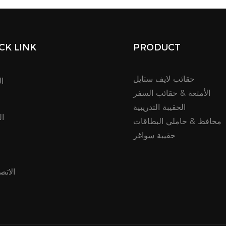
CK LINK
PRODUCT
حقائب لايف ستايل
ا
الأمتعة & حقائب السفر
الحقيبة التدريبية
ال
محافظ & حاملي البطاقات
حقيبة سواغر
م
الاتص