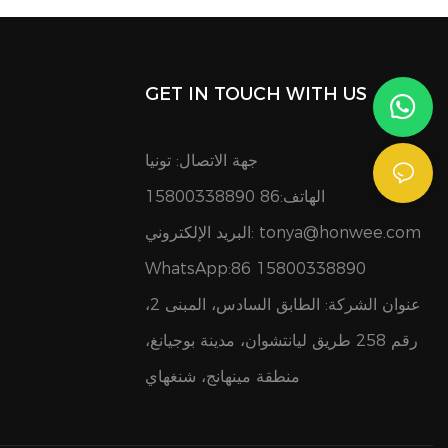
GET IN TOUCH WITH US
جهة الاتصال: تونيا
الهاتف:86 15800338890
tonya@honwee.com
البريد الإلكتروني:
WhatsApp:86 15800338890
عنوان الشركة: الطابق السادس، المبنى 2،
رقم 258 طريق ليانتشوان، مدينة بوجيانغ،
منطقة مينهانج، شنغهاي