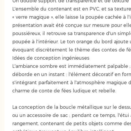
Un double support de transparence et de texture
L'ensemble du contenant est en PVC, et sa texture 
« verre magique », elle laisse la poupée cachée à l
présentation avait été conçue sur mesure pour elle.
poussiéreux, il retrouve sa transparence d'un simp
poupée à l'intérieur. Le ton orange du bord ajout
évoquant discrètement le thème des contes de fé
Idées de conception ingénieuses
L'ambiance sombre est immédiatement palpable ; pour
déborde en un instant : l'élément décoratif en form
s'intégrant parfaitement à l'atmosphère magique d
charme de conte de fées ludique et rebelle.
La conception de la boucle métallique sur le des
ou un accessoire de sac ; pendant ce temps, l'ét
rangement, contenant de petits objets comme des é