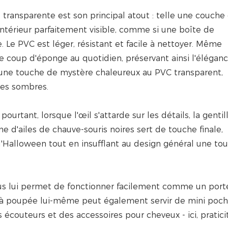
transparente est son principal atout : telle une couche
'intérieur parfaitement visible, comme si une boîte de
 Le PVC est léger, résistant et facile à nettoyer. Même
le coup d'éponge au quotidien, préservant ainsi l'éléganc
e une touche de mystère chaleureux au PVC transparent,
es sombres.
tant, lorsque l'œil s'attarde sur les détails, la gentil
e d'ailes de chauve-souris noires sert de touche finale,
'Halloween tout en insufflant au design général une to
sus lui permet de fonctionner facilement comme un port
ui à poupée lui-même peut également servir de mini poc
couteurs et des accessoires pour cheveux - ici, pratici