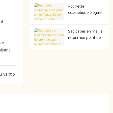
indispensable :
Pochette
approuvée par la
cosmétique élégante
TSA, résistante et
à motif quadrillé noir
parfaite pour toutes
il
et blanc : votre
vos aventures.
,
Sac cabas en maille
accessoire
imprimée point de
indispensable et stylé
que
croix : le sac mignon
à emporter partout
isant.
et pratique qu’il vous
faut au quotidien
uivant