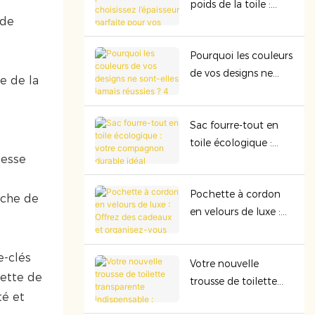
poids de la toile :
mieux en termes de
 de
choisissez l’épaisseur
sécurité et de
parfaite pour vos sacs
rentabilité.
Pourquoi les couleurs
haut de gamme
de vos designs ne
e de la
sont-elles jamais
réussies ? 4 facteurs
Sac fourre-tout en
cachés qui gâchent
toile écologique :
le rendu des
lesse
votre compagnon
couleurs !
durable idéal
Pochette à cordon
uche de
en velours de luxe :
Offrez des cadeaux
et organisez-vous
e-clés
Votre nouvelle
avec élégance grâce
hette de
trousse de toilette
à sa qualité
té et
transparente
supérieure.