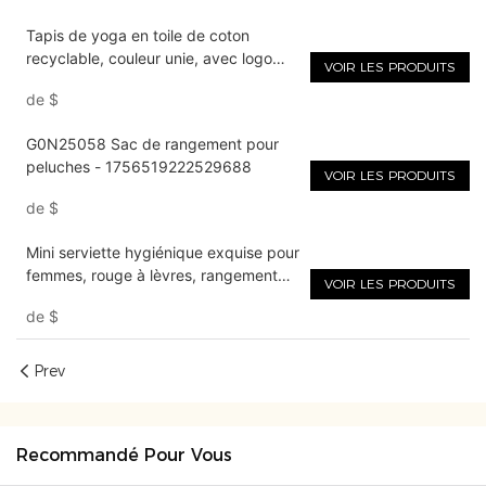
Tapis de yoga en toile de coton
recyclable, couleur unie, avec logo
VOIR LES PRODUITS
personnalisable, imprimé
de
$
numériquement - 1762335675577972
G0N25058 Sac de rangement pour
peluches - 1756519222529688
VOIR LES PRODUITS
de
$
Mini serviette hygiénique exquise pour
femmes, rouge à lèvres, rangement
VOIR LES PRODUITS
des écouteurs, sac cadeau numérique
de
$
avec miroir
Prev
Recommandé Pour Vous