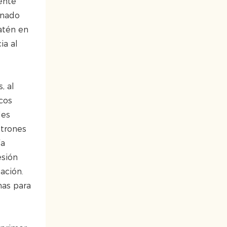
ente
tinado
atén en
ia al
, al
cos
les
atrones
ía
esión
ación.
has para