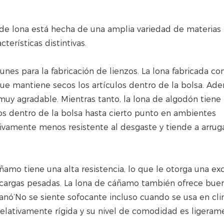
s de lona está hecha de una amplia variedad de materias 
terísticas distintivas.
es para la fabricación de lienzos. La lona fabricada co
que mantiene secos los artículos dentro de la bolsa. Ad
 muy agradable. Mientras tanto, la lona de algodón tien
los dentro de la bolsa hasta cierto punto en ambientes
ivamente menos resistente al desgaste y tiende a arrug
áñamo tiene una alta resistencia, lo que le otorga una ex
r cargas pesadas. La lona de cáñamo también ofrece bue
 ganó’No se siente sofocante incluso cuando se usa en cl
 relativamente rígida y su nivel de comodidad es ligeram