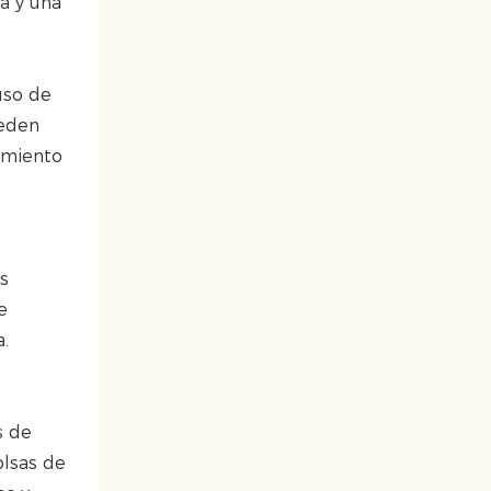
a y una
uso de
ueden
dimiento
s
e
.
s de
olsas de