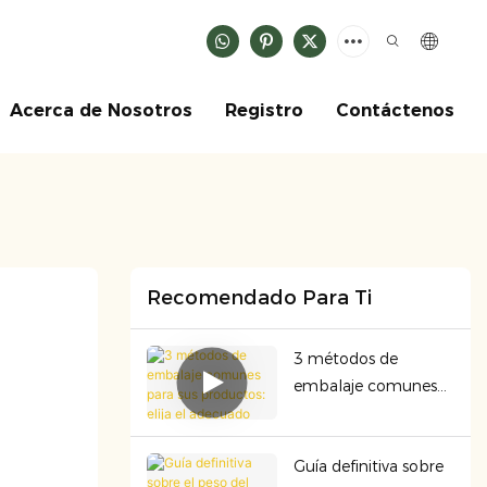
Acerca de Nosotros
Registro
Contáctenos
Recomendado Para Ti
3 métodos de
embalaje comunes
para sus productos:
elija el adecuado
Guía definitiva sobre
para garantizar la