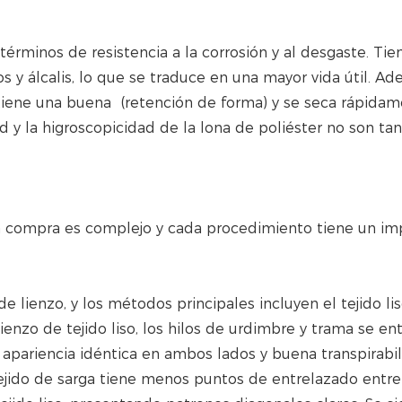
rminos de resistencia a la corrosión y al desgaste. Tie
s y álcalis, lo que se traduce en una mayor vida útil. Ad
tiene una buena (retención de forma) y se seca rápida
d y la higroscopicidad de la lona de poliéster no son tan
 la compra es complejo y cada procedimiento tiene un i
 lienzo, y los métodos principales incluyen el tejido lis
 lienzo de tejido liso, los hilos de urdimbre y trama se en
, apariencia idéntica en ambos lados y buena transpirabil
tejido de sarga tiene menos puntos de entrelazado entre