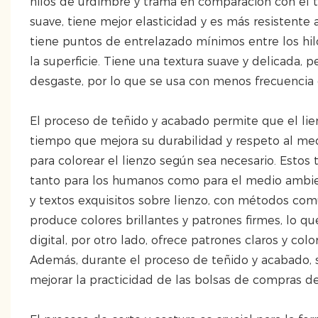
hilos de urdimbre y trama en comparación con el te
suave, tiene mejor elasticidad y es más resistente a
tiene puntos de entrelazado mínimos entre los hil
la superficie. Tiene una textura suave y delicada, 
desgaste, por lo que se usa con menos frecuencia
El proceso de teñido y acabado permite que el lie
tiempo que mejora su durabilidad y respeto al med
para colorear el lienzo según sea necesario. Estos 
tanto para los humanos como para el medio ambien
y textos exquisitos sobre lienzo, con métodos comun
produce colores brillantes y patrones firmes, lo q
digital, por otro lado, ofrece patrones claros y col
Además, durante el proceso de teñido y acabado, s
mejorar la practicidad de las bolsas de compras de