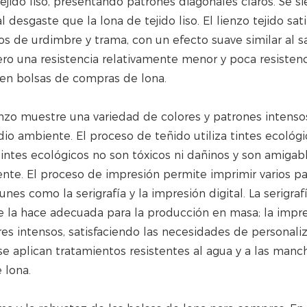
jido liso, presentando patrones diagonales claros. Se si
l desgaste que la lona de tejido liso. El lienzo tejido sa
os de urdimbre y trama, con un efecto suave similar al s
pero una resistencia relativamente menor y poca resistenc
 en bolsas de compras de lona.
nzo muestre una variedad de colores y patrones intensos
io ambiente. El proceso de teñido utiliza tintes ecológi
tintes ecológicos no son tóxicos ni dañinos y son amigab
te. El proceso de impresión permite imprimir varios p
es como la serigrafía y la impresión digital. La serigraf
ue la hace adecuada para la producción en masa; la impr
ores intensos, satisfaciendo las necesidades de personaliz
e aplican tratamientos resistentes al agua y a las manc
 lona.