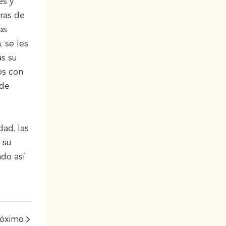
es y
ras de
as
 se les
ás su
os con
 de
dad, las
 su
ndo así
róximo