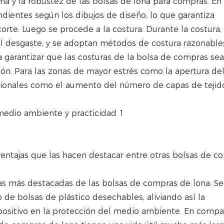
rma y la robustez de las bolsas de lona para compras. En
dientes según los dibujos de diseño, lo que garantiza
orte. Luego se procede a la costura. Durante la costura,
s al desgaste, y se adoptan métodos de costura razonabl
ra garantizar que las costuras de la bolsa de compras se
ión. Para las zonas de mayor estrés como la apertura de
icionales como el aumento del número de capas de tejido
entajas que las hacen destacar entre otras bolsas de c
as más destacadas de las bolsas de compras de lona. Se
 de bolsas de plástico desechables, aliviando así la
sitivo en la protección del medio ambiente. En compa