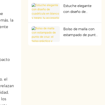
duradero y perfecto
Estuche elegante
para cualquier
con diseño de
aventura.
ne
cuadrícula en blanco
emás, la
y negro: tu accesorio
mente
Bolso de malla con
esencial para llevar
estampado de punto
contigo.
de cruz: el bolso
práctico y bonito que
necesitas para todos
los días.
mpacto
o, el
trelazan
idad,
 los