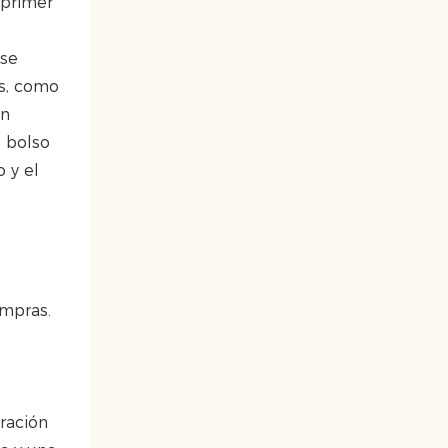
 primer
 se
es, como
an
l bolso
 y el
ompras.
ración