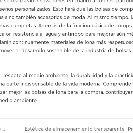
se realizarán innovaciones en cuanto a colores, patron
seños personalizados. Esto hará que las bolsas de comp
as sino también accesorios de moda. Al mismo tiempo, l
 más completas. Además de la función básica de compra,
lor, resistencia al agua y antirrobo para mejorar aún m
ollarán continuamente materiales de lona más respetuos
over el desarrollo sostenible de la industria de bolsas
 respeto al medio ambiente, la durabilidad y la practici
na parte indispensable de la vida moderna. Comprender
lizar mejor las bolsas de lona para la compra, contribuye
 medio ambiente.
La integración perfecta de la tecnología de cierre innovadora y el embalaje ecológico
Estética de almacenamiento transparente
P