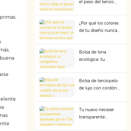
el peso del lienzo:
seguridad y la
elige el grosor
rentabilidad
perfecto para bolsos
primas,
¿Por qué los colores
premium
de tu diseño nunca
lucen bien? ¡4
n
factores ocultos que
emás,
Bolsa de lona
arruinan la
e buena
ecológica: tu
presentación del
compañera
color!
sostenible ideal
arse
Bolsa de terciopelo
de lujo con cordón:
eleve sus regalos y
celente
organización con
na
Tu nuevo neceser
calidad premium
imas
transparente:
ente
aprobado por la TSA,