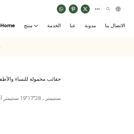
الاتصال بنا
مدونة
عنا
الخدمة
منتج
Home
ح
حقائب محمولة للنساء والأطفا
23*14*17 سنتيمتر ، 28*17*19 سنتيمتر أو مخصص