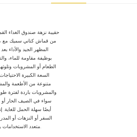
حقيبة نزهة صندوق الغداء الق
من قماش كتاني سميك مع مق
المظهر الجيد والأداء بعد
بوظيفة مقاومة للماء، وال
الطعام أو المشروبات وتلوثها
السعة الكبيرة الاحتياجا
متنوعة من الأطعمة والمش
والمشروبات باردة لفترة طوي
سواء في الصيف الحار أو ا
أيضًا سهلة الحمل للغاية. 
السفر أو النزهات أو المد
متعدد الاستخدامات ومنظم لطعامك ومشروباتك، مما يجعل حياتك أكثر راحة.