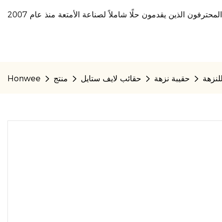
لنزهة
حقيبة نزهة
حقائب لايف ستايل
منتج
Honwee