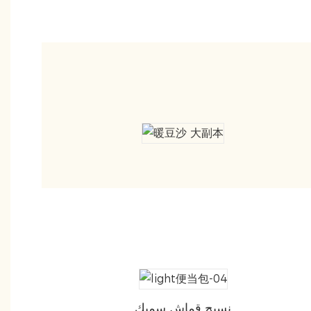
نسيج قماش سميك