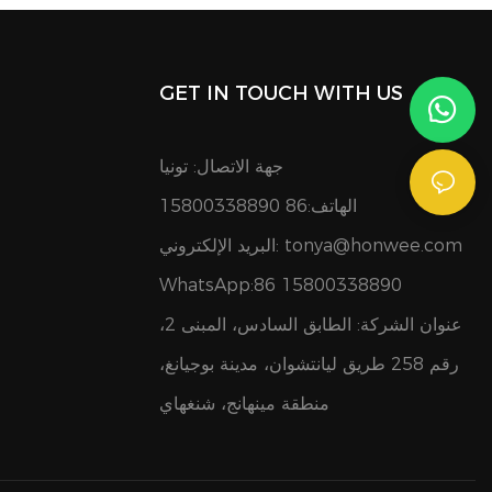
GET IN TOUCH WITH US
جهة الاتصال: تونيا
الهاتف:86 15800338890
tonya@honwee.com
البريد الإلكتروني:
WhatsApp:86 15800338890
عنوان الشركة: الطابق السادس، المبنى 2،
رقم 258 طريق ليانتشوان، مدينة بوجيانغ،
منطقة مينهانج، شنغهاي