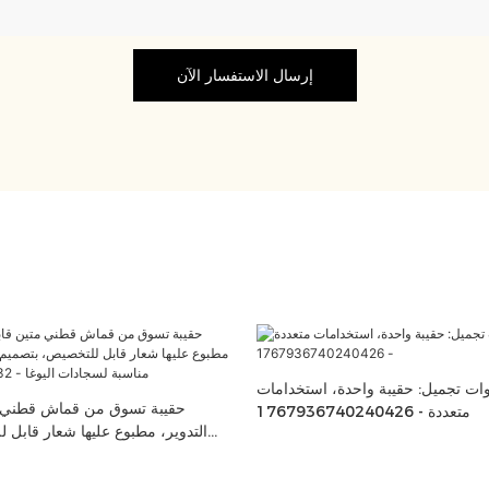
إرسال الاستفسار الآن
وات تجميل: حقيبة واحدة، استخدامات
حقيبة تسوق من قماش قطني مت
متعددة - 1767936740240426
التدوير، مطبوع عليها شعار قابل 
ألوان طباعة رقمية، مناسبة 
58132