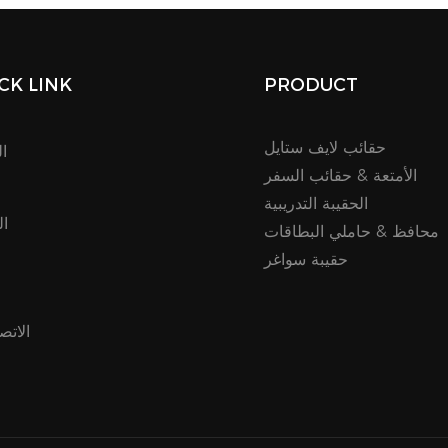
CK LINK
PRODUCT
حقائب لايف ستايل
ا
الأمتعة & حقائب السفر
الحقيبة التدريبية
ال
محافظ & حاملي البطاقات
حقيبة سواغر
م
الاتص