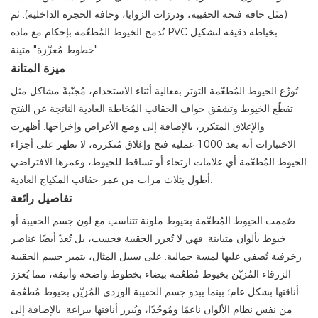
(مثل حافة فتحة الحقيبة، ودرزات الزوايا، وحافة الحجرة الداخلية). ثم
تُدمج الخيوط المُطعّمة بإحكام مع مادة PVC بخياطة دقيقة لتشكيل
"خطوط مُعزّزة" متينة.
ميزة المتانة
تُوزّع الخيوط المُطعّمة التوتر بفعالية أثناء الاستخدام، مُجنّبةً مشاكل مثل
تقطّع الخيوط وتشقق حواف الحقائب المُخاطة العادية الناتجة عن الفتح
والإغلاق المتكرر، بالإضافة إلى وضع الأغراض وإخراجها. أظهرت
الاختبارات أنه بعد 1000 عملية فتح وإغلاق مُتكررة، لا تظهر على أجزاء
الخيوط المُطعّمة أي علامات ارتخاء أو تساقط للخيوط، وعمرها الافتراضي
أطول بثلاث مرات من عمر حقائب المكياج العادية.
تفاصيل رائعة
صُممت الخيوط المُطعّمة بخيوط ملونة تتناسب مع لون جسم الحقيبة أو
خيوط بألوان متباينة. فهي لا تُعزز الحقيبة فحسب، بل تُعدّ أيضًا عناصر
زخرفية تُضفي عليها لمسة جمالية. على سبيل المثال، يتميز جسم الحقيبة
الزرقاء المُزيّن بخيوط مُطعّمة بيضاء بخطوط واضحة وأنيقة، مما يُعزز
أناقتها بشكل عام؛ بينما يبدو جسم الحقيبة الوردي المُزيّن بخيوط مُطعّمة
من نفس نظام الألوان ناعمًا ومُوحّدًا، ويُبرز أناقتها ببراعة. بالإضافة إلى