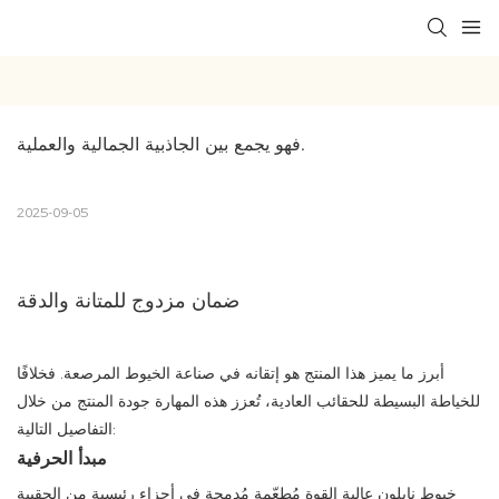
فهو يجمع بين الجاذبية الجمالية والعملية.
2025-09-05
ضمان مزدوج للمتانة والدقة
أبرز ما يميز هذا المنتج هو إتقانه في صناعة الخيوط المرصعة. فخلافًا
للخياطة البسيطة للحقائب العادية، تُعزز هذه المهارة جودة المنتج من خلال
التفاصيل التالية:
مبدأ الحرفية
خيوط نايلون عالية القوة مُطعّمة مُدمجة في أجزاء رئيسية من الحقيبة