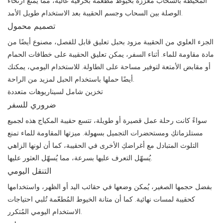
المحيطة بالسحاب مُعززة بخيوط مُطعّمة بحرفية عالية، مما يمنع ارتخاء
الوصلة بين السحاب وجسم الحقيبة بعد الاستخدام طويل الأمد.
تصميم محمول
الجزء العلوي من الحقيبة مزود بحبل تعليق قابل للفصل، مصنوع أيضًا من
مادة مقاومة للماء. أثناء السفر، يمكن تعليق الحقيبة على خطافات الحمام
أو مقابض الأمتعة لتوفير مساحة على الطاولة. للاستخدام اليومي، يمكنك
أيضًا حملها باستخدام الحبل لمزيد من الراحة.
تخزين شامل لسيناريوهات متعددة
ضروري للسفر
سواءً كانت رحلة عمل قصيرة أو طويلة، تتسع حقيبة المكياج هذه لجميع
مستلزماتكِ ومستحضرات التجميل بسهولة. ميزتها المقاومة للماء تمنع
التلوث المتبادل مع أغراضكِ الأخرى في الحقيبة، كما أن لونها الزاهي
يُسهّل التعرف عليها بسرعة، مما يُسهّل العثور عليها.
التنقل اليومي
بفضل حجمها الصغير، يُمكن وضعها في حقائب اليد أو الظهر، واستخدامها
كحقيبة لمسات نهائية. كما أن متانة الخيوط المُطعّمة تُلبي احتياجات
الاستخدام اليومي المُتكرر.