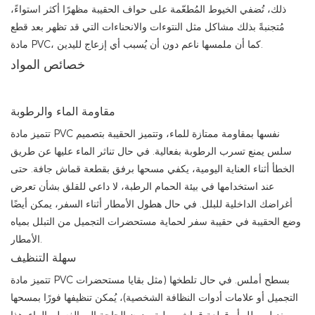
ذلك، تُضفي الخيوط المُطعّمة على حواف الحقيبة مظهرًا أكثر استواءً،
مُتجنبةً بذلك مشاكل مثل النتوءات والانحناءات التي قد تظهر بعد قطع
مادة PVC، كما أن ملمسها ناعم دون أن يُسبب أي إزعاج لليدين.
خصائص المواد
مقاومة الماء والرطوبة
تتميز مادة PVC نفسها بمقاومة ممتازة للماء، وتتميز الحقيبة بتصميم
سلس يمنع تسرب الرطوبة بفعالية. في حال تناثر الماء عليها عن طريق
الخطأ أثناء العناية اليومية، يكفي مسحها برفق بقطعة قماش جافة. حتى
عند استخدامها في بيئة الحمام الرطبة، لا داعي للقلق بشأن تعرض
أغراضك الداخلية للبلل. في حال هطول الأمطار أثناء السفر، يمكن أيضًا
وضع الحقيبة في حقيبة سفر لحماية مستحضرات التجميل من التبلل بمياه
الأمطار.
سهلة التنظيف
تتميز مادة PVC بسطح أملس. في حال تلطخها (مثل بقايا مستحضرات
التجميل أو علامات أدوات النظافة الشخصية)، يُمكن تنظيفها فورًا بمسحها