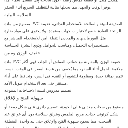
بمنديل مبلل أو قطعة قماش رطبة - دون الحاجة إلى الغسل بالماء. هذا
يوفر الوقت والجهد، مما يجعلها مثالية للتنظيف السريع أثناء السفر.
السلامة البيئية
مصنوع من مادة PVC الصديقة للبيئة والصالحة للاستخدام الغذائي، عديمة
الرائحة النفاذة. خضع لاختبارات جهات معتمدة، ولا يحتوي على مواد ضارة
مثل الفورمالديهايد والمعادن الثقيلة. آمن للاستخدام المباشر مع
مستحضرات التجميل، ومناسب للحوامل وذوي البشرة الحساسة.
خفيف الوزن ومتين
مادة PVC خفيفة الوزن. بالمقارنة مع حقائب القماش أو الجلد، فهي أكثر
ملاءمة للحمل أثناء السفر، مما يُخفف من عبء السفر. في الوقت نفسه،
تتميز بمتانة جيدة، ومقاومة للتشوه أو التقدم في السن، وتحافظ على أداء
مستقر حتى بعد الاستخدام طويل الأمد.
تصميم مدروس لتلبية الاحتياجات المتنوعة
سهولة الفتح والإغلاق
مصنوع من سحاب معدني عالي الجودة، بتصميم دائري على شكل دمعة أو
شكل كرتوني جذاب. مريح الملمس وينزلق بسلاسة دون أي عوائق عند
السحب، مما يسمح بسهولة الفتح والإغلاق حتى بيد واحدة. المنطقة