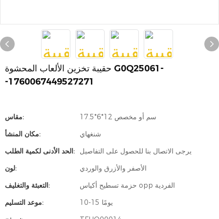
حقيبة تخزين الألعاب المحشوة G0Q25061-
-1760067449527271
17.5*6*12 سم أو مخصص
مقاس:
شنغهاي
مكان المنشأ:
يرجى الاتصال بنا للحصول على التفاصيل
الحد الأدنى لكمية الطلب:
الأصفر والأزرق والوردي
لون:
حزمة تسطيح أكياس opp الفردية
التعبئة والتغليف:
10-15 يومًا
موعد التسليم: