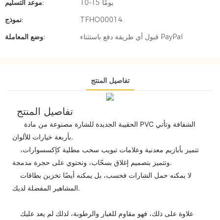
10-15 يومًا
موعد التسليم:
TFHO00014
نموذج:
قبول أي طريقة دفع باستثناء PayPal
وضع المعاملة:
تفاصيل المنتج
تفاصيل المنتج
الحقيبة الجديدة للشارة مصنوعة من مادة PVC الشفافة وتأتي
بأربعة خيارات للألوان.
تتميز بأبازيم معدنية وعلامات تبويب سحب مطلية كإكسسوارات،
وتتميز بتصميم إغلاق بسحّاب، وتحتوي على حجرة مدمجة.
لا يمكنه حمل الشارات فحسب، بل يمكنه أيضًا تخزين بطاقات
المشاهير المفضلة لديك.
علاوة على ذلك، فهو مقاوم للغبار والرطوبة، لذلك لم يعد عليك