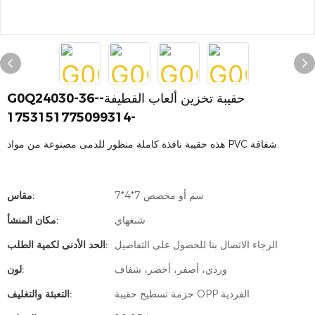
G0Q24030-36-حقيبة تخزين ألعاب القطيفة-
-1753151775099314
هذه حقيبة نافذة كاملة منظور للدمى مصنوعة من مواد PVC شفافة.
7*4*7 سم أو مخصص
مقاس:
شنغهاي
مكان المنشأ:
الرجاء الاتصال بنا للحصول على التفاصيل
الحد الأدنى لكمية الطلب:
وردي، أصفر، أخضر، شفاف
لون:
حزمة تسطيح حقيبة OPP الفردية
التعبئة والتغليف: