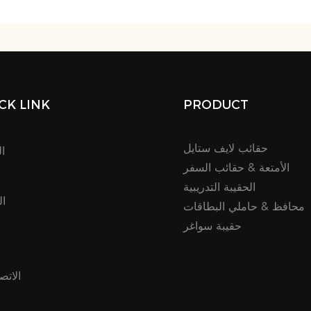
CK LINK
PRODUCT
حقائب لايف ستايل
ا
الأمتعة & حقائب السفر
الحقيبة التدريبية
ال
محافظ & حاملي البطاقات
حقيبة سواغر
م
الاتص