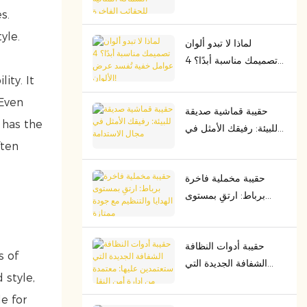
السماكة المثالية للحقائب
s.
الفاخرة
yle.
لماذا لا تبدو ألوان
تصميمك مناسبة أبدًا؟ 4
عوامل خفية تُفسد عرض
ity. It
الألوان!
 Even
حقيبة قماشية صديقة
 has the
للبيئة: رفيقك الأمثل في
مجال الاستدامة
ften
حقيبة مخملية فاخرة
برباط: ارتقِ بمستوى
الهدايا والتنظيم مع جودة
ممتازة
حقيبة أدوات النظافة
s of
الشفافة الجديدة التي
 style,
ستعتمدين عليها: معتمدة
من إدارة أمن النقل
le for