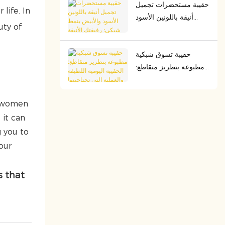
حقيبة مستحضرات تجميل
الأمريكية، متينة، ومثالية
life. In
أنيقة باللونين الأسود
لكل مغامرة
uty of
والأبيض بنمط شبكي:
رفيقتك الأنيقة الأساسية
حقيبة تسوق شبكية
أثناء التنقل
مطبوعة بتطريز متقاطع:
الحقيبة اليومية اللطيفة
والعملية التي تحتاجينها
n women
 it can
 you to
our
s that