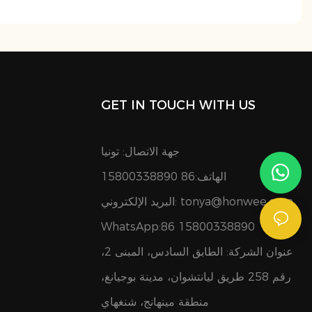
GET IN TOUCH WITH US
جهة الاتصال: تونيا
الهاتف:86 15800338890
tonya@honwee.com
البريد الإلكتروني:
WhatsApp:86 15800338890
عنوان الشركة: الطابق السادس، المبنى 2،
رقم 258 طريق ليانتشوان، مدينة بوجيانغ،
منطقة مينهانج، شنغهاي