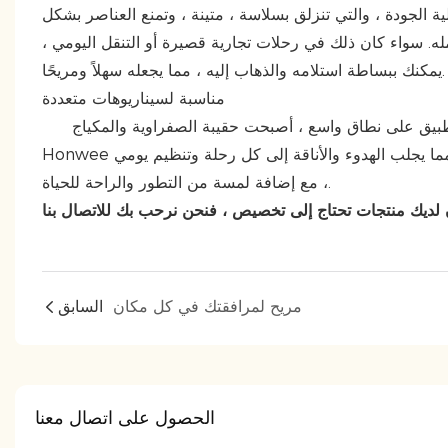
 الجودة ، والتي تنزلق بسلاسة ، متينة ، وتمنع العناصر بشكل
 سواء كان ذلك في رحلات تجارية قصيرة أو التنقل اليومي ،
يمكنك ببساطة استلامه والذهاب إليه ، مما يجعله سهلاً ومريحًا.
مناسبة لسيناريوهات متعددة
بفضل موادها المقاومة للماء ودائمة ، وتصميم أنيق ومريح ، وقابلية التطبيق على نطاق واسع ، أصبحت حقيبة الصفراوية والمكياج
Honwee تخزينًا لا غنى عنه في الحياة الحديثة. إنه يحل تحديات التخزين بتصميم بسيط ، مما يجلب الهدوء والأناقة إلى كل رحلة وتنظيم يومي
، مع إضافة لمسة من التطور والراحة للحياة.
مريح لمرافقتك في كل مكان
السابق
الحصول على اتصال معنا