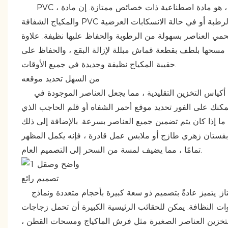
PVC ، أي كلوريد البولي فينيل ، هو مادة اصطناعية ذات خصائص ممتازة. إن مادة PVC الصديقة للبيئة المستخدمة في أطباق الصفحفة
والمكياج الشفافة PVC صعبة ودائمة ، مع أداء مقاوم للماء ومقاوم للرطوبة. سواء في بيئة الحمام الرطبة أو في حالة الانسكابات العرضية
تحمي العناصر بسهولة من الرطوبة والحفاظ عليها نظيفة. علاوة
مسحها بلطف بقطعة قماش مبللة لإزالة البقع ، والحفاظ على
حقيبة المكياج نظيفة وجديدة في جميع الأوقات.
من السهل تحديد موقعه
التصميم الشفاف هو تسليط الضوء على حقيبة الماكياج هذه. إنه يكسر إغلاق أكياس التخزين التقليدية ، مما يجعل العناصر الموجودة في
مكنك على الفور تحديد موقع أحمر الشفاه أو قلم الحاجب الذي
د ما إذا كان يتم تضمين جميع العناصر بسرعة. بالإضافة إلى ذلك
نًا بفستان زهري طازج أو ملابس عمل قادرة ، فإنه يكمل المظهر
تمامًا ، مما يضيف لمسة من السحر إلى التصميم العام.
تصميم رائع
فيما يتعلق بتفاصيل التصميم ، تعمل حقيبة الأداء والمكياج الشفافة بشكل ممتاز. يتميز عادةً بتصميم ذو سعة كبيرة بأحجام متعددة ونماذج
دوات النظافة. يمكن للحقائب الرئيسية الكبيرة أن تحمل زجاجات
لتخزين العناصر الصغيرة مثل فرش الماكياج ومسحات القطن ،