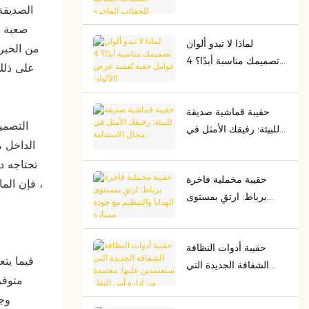
السماكة المثالية للحقائب
الفاخرة
لماذا لا تبدو ألوان
من الحبر 
تصميمك مناسبة أبدًا؟ 4
على ذلك
عوامل خفية تُفسد عرض
الألوان!
حقيبة قماشية صديقة
للبيئة: رفيقك الأمثل في
الداخل م
مجال الاستدامة
تحتاجه د
حقيبة مخملية فاخرة
، فإن الم
برباط: ارتقِ بمستوى
الهدايا والتنظيم مع جودة
ممتازة
حقيبة أدوات النظافة
الشفافة الجديدة التي
متوفر
ستعتمدين عليها: معتمدة
من إدارة أمن النقل
وجر