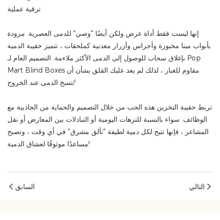
ترقية عملية
إنها ليست فقط أداة عرض ولكن أيضًا "وصي" للدمى العصرية. مزودة
بأبواب مينا مخبوزة وأجراس وأزرار معدنية كملحقات ، تتميز حقيبة الدمية
بإغلاق سحاب للوصول إلى الدمى الأكثر ملاءمة. التصميم العام لـ Pop
Mart Blind Boxes مقاوم للغبار ، لذلك لم يعد عليك القلق بشأن أن
تتسخ الدمى عند الخروج!
تربط حقيبة التخزين هذه الحب من خلال التصميم والحماية من الجاذبية مع
الوظائف. سواء بالنسبة للنزهات اليومية أو التبادلات بين المعارض أو نقل
المشاعر ، فإنها تتيح لكل دمية لطيفة "تألق مشرق" في أي وقت ، وتصبح
مساعدًا موثوقًا لعشاق الدمية!
التالي
السابق