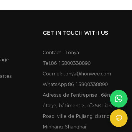
GET IN TOUCH WITH US
Contact : Tonya
yage
Tel:86 15800338890
Courriel:
tonya@honwee.com
Cartes
WhatsApp:86 15800338890
Adresse de l'entreprise : 6ème
étage, bâtiment 2, n°258 Lianchuan
Road, ville de Pujiang, district de
Minhang, Shanghai