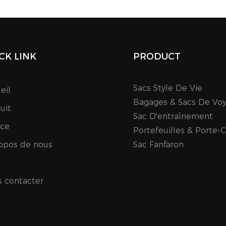
CK LINK
PRODUCT
Sacs Style De Vie
eil
Bagages & Sacs De Vo
uit
Sac D'entraînement
ice
Portefeuilles & Porte-
opos de nous
Sac Fanfaron
 contacter