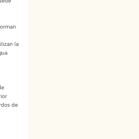
puede
sforman
lizan la
gua
de
ior
rdos de