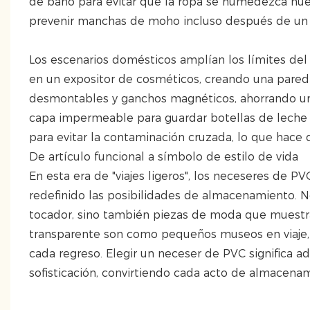
de baño para evitar que la ropa se humedezca nue
prevenir manchas de moho incluso después de un
Los escenarios domésticos amplían los límites del
en un expositor de cosméticos, creando una pared 
desmontables y ganchos magnéticos, ahorrando un 4
capa impermeable para guardar botellas de leche
para evitar la contaminación cruzada, lo que hace q
De artículo funcional a símbolo de estilo de vida
En esta era de "viajes ligeros", los neceseres de 
redefinido las posibilidades de almacenamiento. N
tocador, sino también piezas de moda que muestran 
transparente son como pequeños museos en viaje, 
cada regreso. Elegir un neceser de PVC significa a
sofisticación, convirtiendo cada acto de almacena