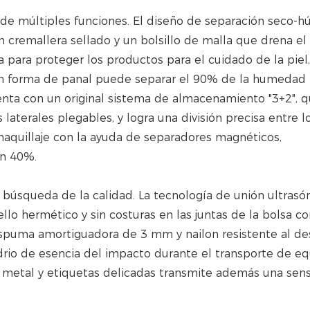
C de múltiples funciones. El diseño de separación seco-
remallera sellado y un bolsillo de malla que drena el 
 para proteger los productos para el cuidado de la piel,
 en forma de panal puede separar el 90% de la humedad 
enta con un original sistema de almacenamiento "3+2", 
laterales plegables, y logra una división precisa entre l
maquillaje con la ayuda de separadores magnéticos,
un 40%.
a búsqueda de la calidad. La tecnología de unión ultrasó
ello hermético y sin costuras en las juntas de la bolsa 
espuma amortiguadora de 3 mm y nailon resistente al de
drio de esencia del impacto durante el transporte de eq
e metal y etiquetas delicadas transmite además una sen