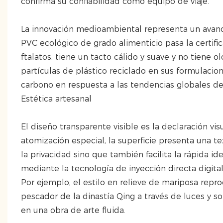
confirma su confiabilidad como equipo de viaje.
La innovación medioambiental representa un avanc
PVC ecológico de grado alimenticio pasa la certif
ftalatos, tiene un tacto cálido y suave y no tiene 
partículas de plástico reciclado en sus formulaci
carbono en respuesta a las tendencias globales de 
Estética artesanal
El diseño transparente visible es la declaración vi
atomización especial, la superficie presenta una t
la privacidad sino que también facilita la rápida id
mediante la tecnología de inyección directa digit
Por ejemplo, el estilo en relieve de mariposa repr
pescador de la dinastía Qing a través de luces y 
en una obra de arte fluida.