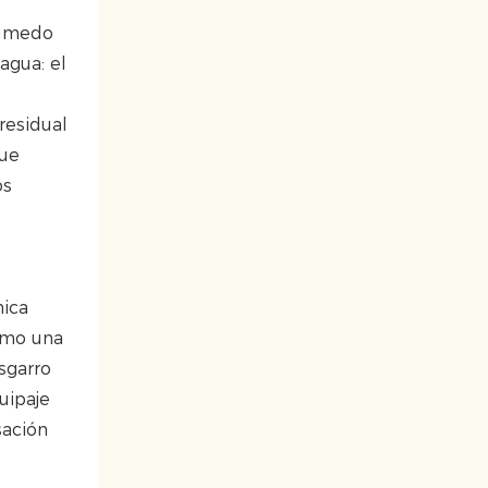
húmedo
agua: el
residual
que
os
nica
como una
sgarro
uipaje
sación