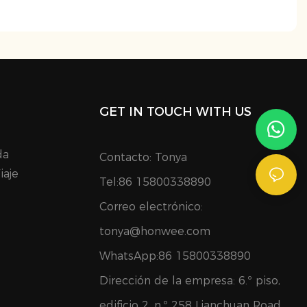
GET IN TOUCH WITH US
da
Contacto: Tonya
iaje
Tel:86 15800338890
Correo electrónico:
tonya@honwee.com
WhatsApp:86 15800338890
Dirección de la empresa: 6.º piso,
edificio 2, n.º 258 Lianchuan Road,