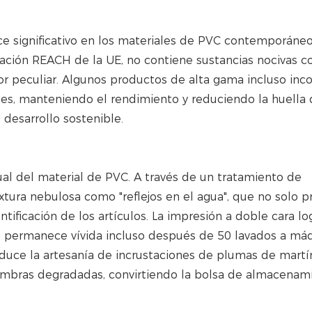
e significativo en los materiales de PVC contemporáneos
icación REACH de la UE, no contiene sustancias nocivas 
olor peculiar. Algunos productos de alta gama incluso inc
ones, manteniendo el rendimiento y reduciendo la huella
desarrollo sostenible.
sual del material de PVC. A través de un tratamiento de
extura nebulosa como "reflejos en el agua", que no solo 
entificación de los artículos. La impresión a doble cara l
al permanece vívida incluso después de 50 lavados a máq
oduce la artesanía de incrustaciones de plumas de martí
sombras degradadas, convirtiendo la bolsa de almacenam