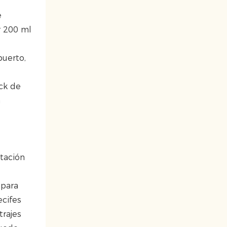
e
r 200 ml
puerto,
ack de
a
atación
 para
ecifes
trajes