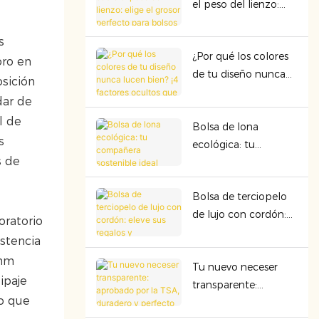
el peso del lienzo:
seguridad y la
elige el grosor
rentabilidad
perfecto para bolsos
s
¿Por qué los colores
premium
oro en
de tu diseño nunca
sición
lucen bien? ¡4
dar de
factores ocultos que
l de
Bolsa de lona
arruinan la
s
ecológica: tu
presentación del
s de
compañera
color!
sostenible ideal
Bolsa de terciopelo
de lujo con cordón:
oratorio
eleve sus regalos y
stencia
organización con
 mm
Tu nuevo neceser
calidad premium
ipaje
transparente:
lo que
aprobado por la TSA,