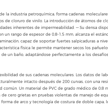
o de la industria petroquímica, forma cadenas moleculare
s de cloruro de vinilo. La introducción de átomos de cl
iedades inherentes de impermeabilidad. — Su densa dispo
on un rango de espesor de 0,8-1,5 mm, alcanza el están
minación, capaz de soportar fuertes salpicaduras a nive
acterística física le permite mantener secos los pañuelo
o de un baño, adaptándose perfectamente a los desafío
lexibilidad de sus cadenas moleculares. Los datos de lab
uralmente intacto después de 200 curvas, con una resi
ford común. Un material de PVC de grado médico de 0,8
 de cero grietas en pruebas violentas de manejo de equ
n forma de arco y tecnología de costura de doble capa, 