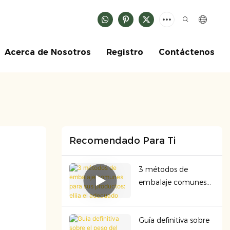
Acerca de Nosotros
Registro
Contáctenos
Recomendado Para Ti
3 métodos de
embalaje comunes
para sus productos:
elija el adecuado
Guía definitiva sobre
para garantizar la