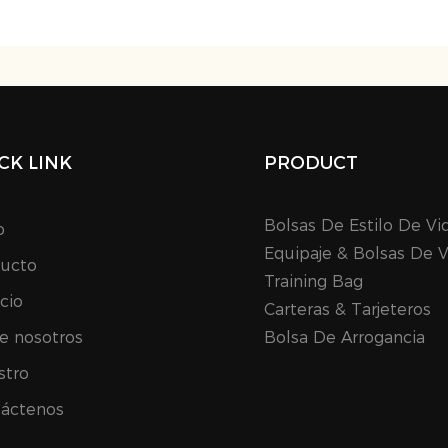
CK LINK
PRODUCT
Bolsas De Estilo De Vi
o
Equipaje & Bolsas De V
ucto
Training Bag
icio
Carteras & Tarjeteros
e nosotros
Bolsa De Arrogancia
stro
áctenos