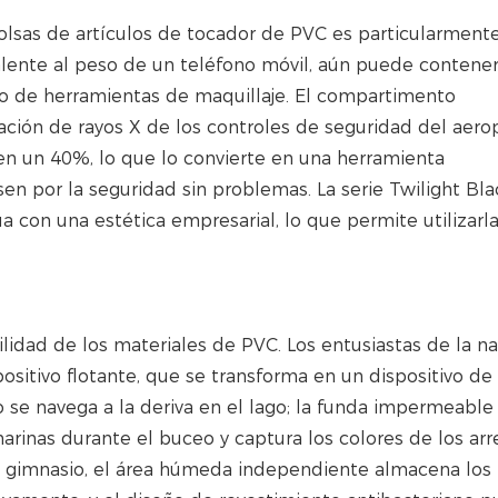
s bolsas de artículos de tocador de PVC es particularment
alente al peso de un teléfono móvil, aún puede contene
to de herramientas de maquillaje. El compartimento
ción de rayos X de los controles de seguridad del aero
en un 40%, lo que lo convierte en una herramienta
sen por la seguridad sin problemas. La serie Twilight Bl
 con una estética empresarial, lo que permite utilizarl
ilidad de los materiales de PVC. Los entusiastas de la n
positivo flotante, que se transforma en un dispositivo de
se navega a la deriva en el lago; la funda impermeable
rinas durante el buceo y captura los colores de los arr
de gimnasio, el área húmeda independiente almacena los 