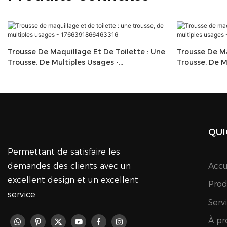
Trousse De Maquillage Et De Toilette : Une
Trousse De Ma
Trousse, De Multiples Usages -
Trousse, De M
1766391866463316
17655101244
QUI
Permettant de satisfaire les
demandes des clients avec un
Accu
excellent design et un excellent
Prod
service.
Serv
À pr