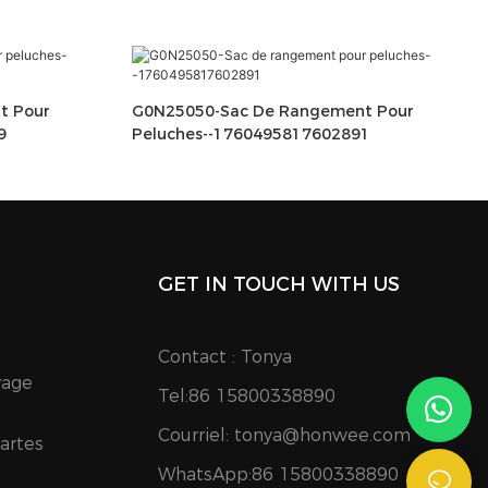
t Pour
G0N25050-Sac De Rangement Pour
9
Peluches--1760495817602891
GET IN TOUCH WITH US
Contact : Tonya
yage
Tel:86 15800338890
Courriel:
tonya@honwee.com
Cartes
WhatsApp:86 15800338890