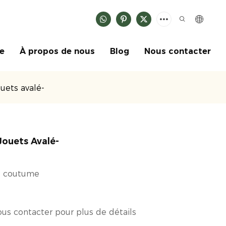
ce
À propos de nous
Blog
Nous contacter
uets avalé-
ouets Avalé-
u coutume
ous contacter pour plus de détails