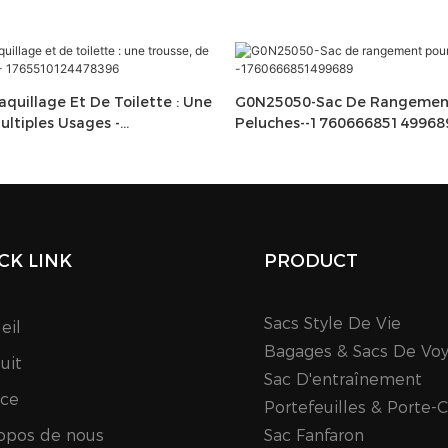
quillage Et De Toilette : Une
G0N25050-Sac De Rangemen
ultiples Usages -
Peluches--176066685149968
78396
CK LINK
PRODUCT
Sacs Style De Vie
eil
Bagages & Sacs De Vo
uit
Sac D'entraînement
ice
Portefeuilles & Porte-
opos de nous
Sac Fanfaron