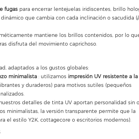
e fugas
para encerrar lentejuelas iridiscentes, brillo holo
o" dinámico que cambia con cada inclinación o sacudida (¡
erméticamente mantiene los brillos contenidos, por lo qu
ras disfruta del movimiento caprichoso.
dad, adaptados a los gustos globales:
nzo minimalista
: utilizamos
impresión UV resistente a la
ibrantes y duraderos) para motivos sutiles (pequeños
nalizados.
nuestros detalles de tinta UV aportan personalidad sin o
los minimalistas, la versión transparente permite que la
ra el estilo Y2K, cottagecore o escritorios modernos).
s