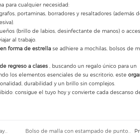
a para cualquier necesidad:
ígrafos, portaminas, borradores y resaltadores (además d
siva).
eños (brillo de labios, desinfectante de manos) o acces
ajar al trabajo.
n forma de estrella
se adhiere a mochilas, bolsos de 
de regreso a clases
, buscando un regalo único para un
ndo los elementos esenciales de su escritorio, este
orga
nalidad, durabilidad y un brillo sin complejos.
ibido: consigue el tuyo hoy y convierte cada descanso d
Neceser de viaje con diseño de fantasía y rayas vibrantes: organizador duradero e impermeable para artículos de belleza e higiene para llevar.
Bolso de malla con estampado de punto de cruz: el bolso práctico y bonito que necesitas para todos los días.
P