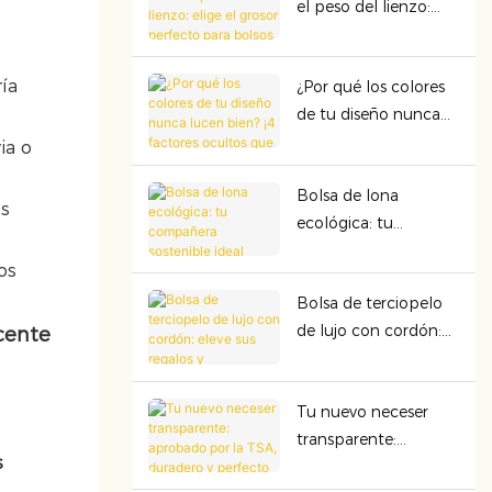
el peso del lienzo:
seguridad y la
elige el grosor
rentabilidad
perfecto para bolsos
ía
¿Por qué los colores
premium
de tu diseño nunca
lucen bien? ¡4
ia o
factores ocultos que
Bolsa de lona
arruinan la
es
ecológica: tu
presentación del
compañera
color!
os
sostenible ideal
Bolsa de terciopelo
de lujo con cordón:
eleve sus regalos y
organización con
Tu nuevo neceser
calidad premium
transparente:
s
aprobado por la TSA,