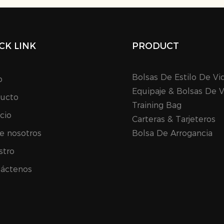
CK LINK
PRODUCT
Bolsas De Estilo De Vi
o
Equipaje & Bolsas De V
ucto
Training Bag
icio
Carteras & Tarjeteros
e nosotros
Bolsa De Arrogancia
stro
áctenos