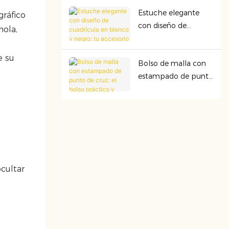
duradero y perfecto
Estuche elegante
para cualquier
gráfico
con diseño de
aventura.
hola,
cuadrícula en blanco
y negro: tu accesorio
e su
Bolso de malla con
esencial para llevar
estampado de punto
contigo.
de cruz: el bolso
práctico y bonito que
necesitas para todos
los días.
cultar