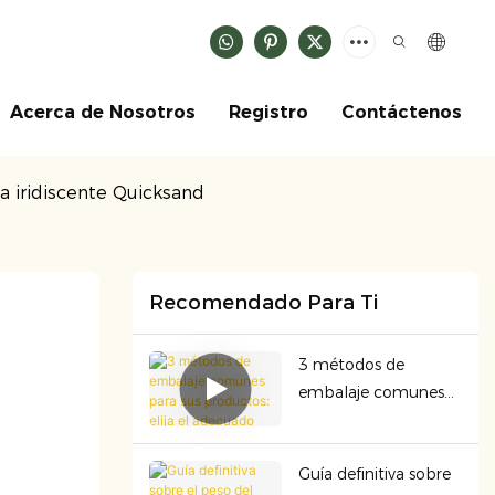
Acerca de Nosotros
Registro
Contáctenos
a iridiscente Quicksand
Recomendado Para Ti
3 métodos de
embalaje comunes
para sus productos:
elija el adecuado
Guía definitiva sobre
para garantizar la