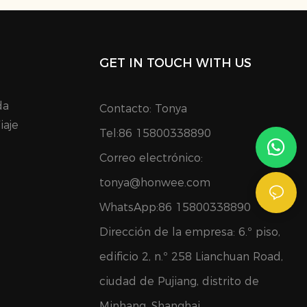
GET IN TOUCH WITH US
da
Contacto: Tonya
iaje
Tel:86 15800338890
Correo electrónico:
tonya@honwee.com
WhatsApp:86 15800338890
Dirección de la empresa: 6.º piso,
edificio 2, n.º 258 Lianchuan Road,
ciudad de Pujiang, distrito de
Minhang, Shanghai