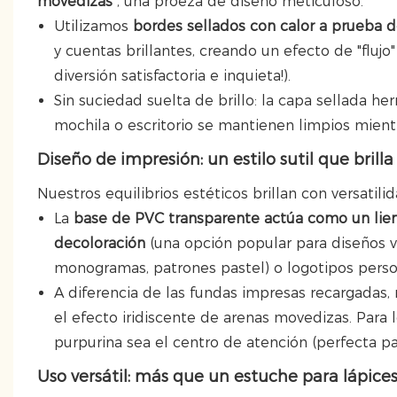
movedizas
, una proeza de diseño meticuloso.
Utilizamos
bordes sellados con calor a prueba d
y cuentas brillantes, creando un efecto de "fluj
diversión satisfactoria e inquieta!).
Sin suciedad suelta de brillo: la capa sellada h
mochila o escritorio se mantienen limpios mient
Diseño de impresión: un estilo sutil que brilla
Nuestros equilibrios estéticos brillan con versatili
La
base de PVC transparente actúa como un lie
decoloración
(una opción popular para diseños v
monogramas, patrones pastel) o logotipos perso
A diferencia de las fundas impresas recargadas, 
el efecto iridiscente de arenas movedizas. Para 
purpurina sea el centro de atención (perfecta pa
Uso versátil: más que un estuche para lápice