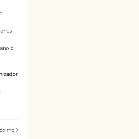
e
orios
mano o
nizador
e
róximo