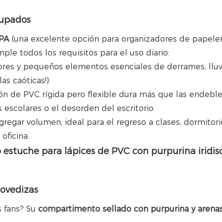
cupados
BPA
(una excelente opción para organizadores de papeler
ple todos los requisitos para el uso diario:
dores y pequeños elementos esenciales de derrames, lluv
s caóticas!).
ión de PVC rígida pero flexible dura más que las endebl
s escolares o el desorden del escritorio.
agregar volumen, ideal para el regreso a clases, dormitori
oficina.
movedizas
s fans? Su
compartimento sellado con purpurina y arena