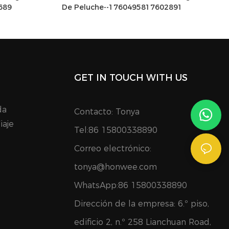
689
De Peluche--1760495817602891
GET IN TOUCH WITH US
da
Contacto: Tonya
iaje
Tel:86 15800338890
Correo electrónico:
tonya@honwee.com
WhatsApp:86 15800338890
Dirección de la empresa: 6.º piso,
edificio 2, n.º 258 Lianchuan Road,