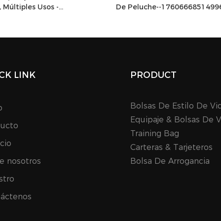
 Múltiples Usos -
De Peluche--1760666851499
78396
CK LINK
PRODUCT
Bolsas De Estilo De Vi
o
Equipaje & Bolsas De V
ucto
Training Bag
icio
Carteras & Tarjeteros
e nosotros
Bolsa De Arrogancia
stro
áctenos