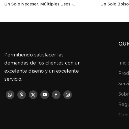
Un Solo Neceser, Múltiples Usos -
Un Solo Bolso,
1766391866463316
17655101244
QUI
Permitiendo satisfacer las
demandas de los clientes con un
Inici
excelente diseño y un excelente
Prod
servicio.
Serv
Sobr
Regi
Cont