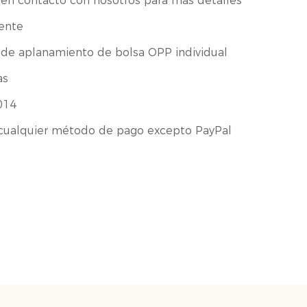
en contacto con nosotros para más detalles
ente
de aplanamiento de bolsa OPP individual
as
014
cualquier método de pago excepto PayPal